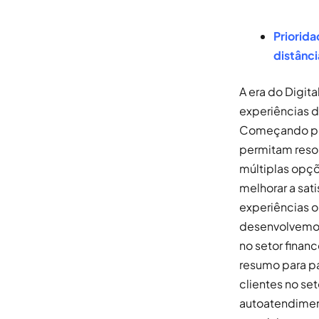
Priorida
distânci
A era do Digit
experiências d
Começando pel
permitam resol
múltiplas opçõ
melhorar a sat
experiências o
desenvolvemos 
no setor finan
resumo para pa
clientes no se
autoatendimen