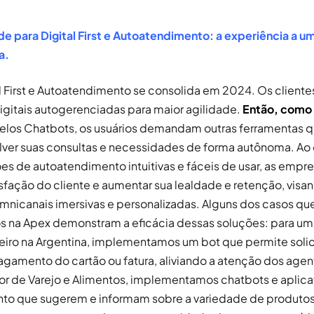
de para Digital First e Autoatendimento: a experiência a u
a.
al First e Autoatendimento se consolida em 2024. Os client
igitais autogerenciadas para maior agilidade.
Então, como 
os Chatbots, os usuários demandam outras ferramentas q
ver suas consultas e necessidades de forma autônoma. Ao 
es de autoatendimento intuitivas e fáceis de usar, as emp
isfação do cliente e aumentar sua lealdade e retenção, visa
mnicanais imersivas e personalizadas. Alguns dos casos qu
na Apex demonstram a eficácia dessas soluções: para um c
ceiro na Argentina, implementamos um bot que permite solici
gamento do cartão ou fatura, aliviando a atenção dos agen
tor de Varejo e Alimentos, implementamos chatbots e aplica
to que sugerem e informam sobre a variedade de produtos