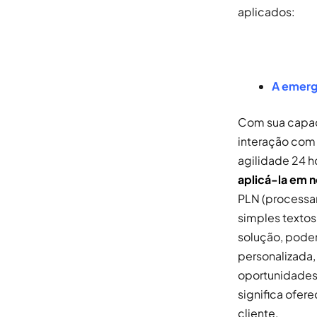
aplicados:
A emergê
Com sua capaci
interação com 
agilidade 24 
aplicá-la em 
PLN (processam
simples textos
solução, pode
personalizada,
oportunidades 
significa ofer
cliente.