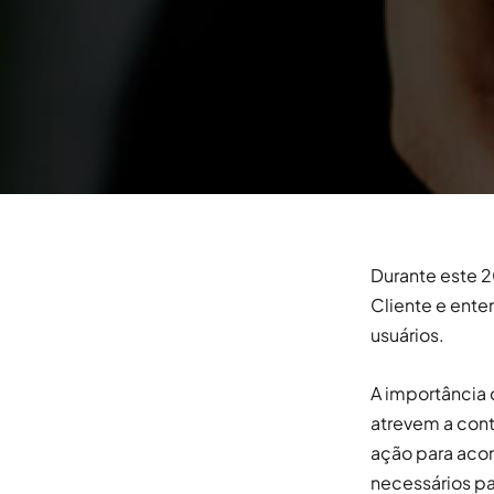
Durante este 2
Cliente e ent
usuários.
A importância 
atrevem a cont
ação para aco
necessários p