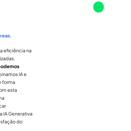
reas.
a eficiência na
izadas,
podemos
inamos IA e
e forma
Com esta
ma
car
a IA Generativa
tisfação do