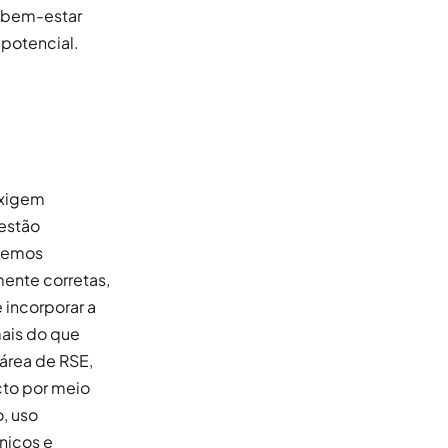
o bem-estar
potencial.
exigem
 estão
odemos
ente corretas,
 incorporar a
mais do que
área de RSE,
cto por meio
, uso
nicos e