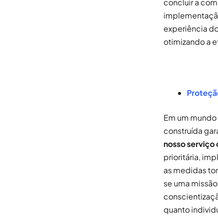
concluir a com
implementação
experiência do
otimizando a e
Proteçã
Em um mundo di
construída gar
nosso serviço
prioritária, i
as medidas tom
se uma missão 
conscientizaçã
quanto individ