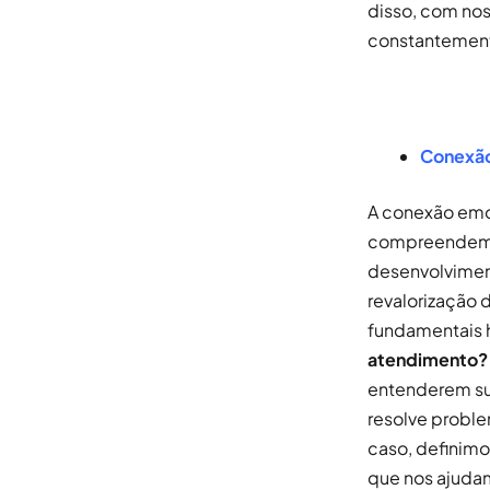
disso, com no
constantemente
Conexão 
A conexão emo
compreendem a
desenvolvimen
revalorização 
fundamentais h
atendimento?
entenderem su
resolve proble
caso, definim
que nos ajuda