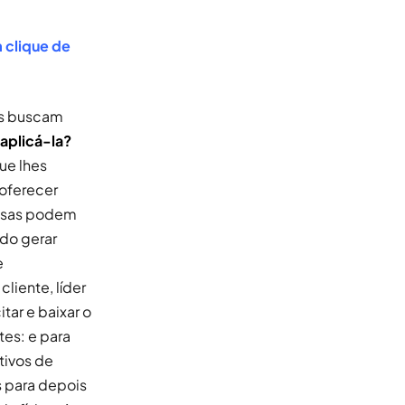
m clique de
es buscam
aplicá-la?
ue lhes
oferecer
resas podem
ndo gerar
e
liente, líder
tar e baixar o
tes: e para
tivos de
 para depois