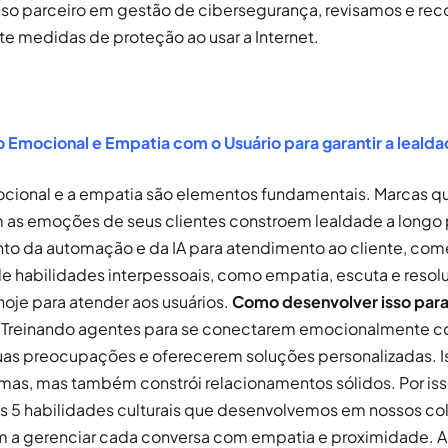
sso parceiro em gestão de cibersegurança, revisamos e 
 medidas de proteção ao usar a Internet.
Emocional e Empatia com o Usuário para garantir a lealda
cional e a empatia são elementos fundamentais. Marcas q
s emoções de seus clientes constroem lealdade a longo 
to da automação e da IA para atendimento ao cliente, com
de habilidades interpessoais, como empatia, escuta e resol
oje para atender aos usuários.
Como desenvolver isso para 
Treinando agentes para se conectarem emocionalmente co
as preocupações e oferecerem soluções personalizadas. I
mas, mas também constrói relacionamentos sólidos. Por is
os 5 habilidades culturais que desenvolvemos em nossos c
m a gerenciar cada conversa com empatia e proximidade. A