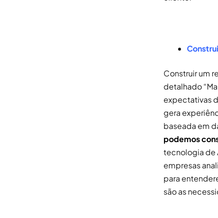
Constru
Construir um r
detalhado “Ma
expectativas d
gera experiênc
baseada em da
podemos const
tecnologia de 
empresas anali
para entender
são as necessi