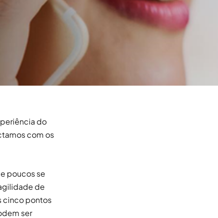
xperiência do
ectamos com os
 e poucos se
agilidade de
s cinco pontos
podem ser