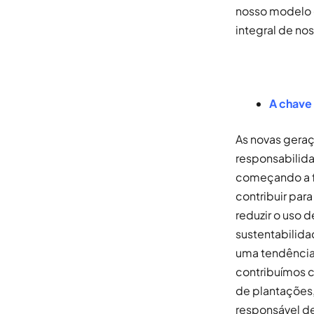
nosso modelo d
integral de no
A chave 
As novas gera
responsabilida
começando a f
contribuir par
reduzir o uso d
sustentabilida
uma tendência,
contribuímos 
de plantações,
responsável de