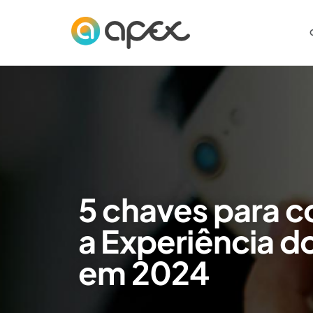
Ir
para
o
conteúdo
5 chaves para c
a Experiência d
em 2024