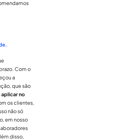
recomendamos
de.
ue
prazo. Com o
eçou a
ução, que são
aplicar no
m os clientes,
sso não só
so, em nosso
olaboradores
lém disso,