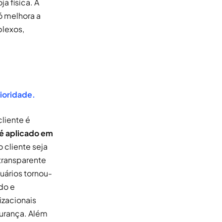
a física. A
ó melhora a
plexos,
ioridade.
liente é
é aplicado em
 cliente seja
transparente
uários tornou-
do e
izacionais
gurança. Além