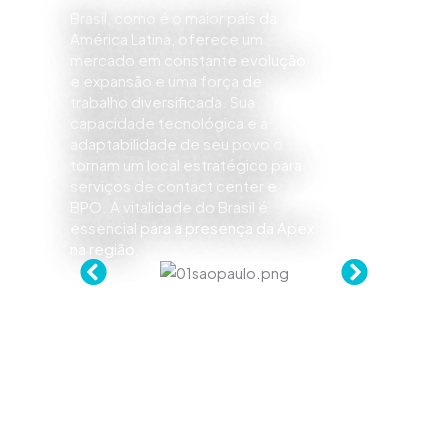
Brasil, como é o maior país da
América Latina, oferece um
mercado em constante evolução
e expansão e uma força de
trabalho diversificada. Sua
capacidade tecnológica e a
adaptabilidade de seu povo o
tornam um local estratégico para
serviços de contact center e
BPO. A vitalidade do Brasil é
essencial para a presença da Apex
na região.