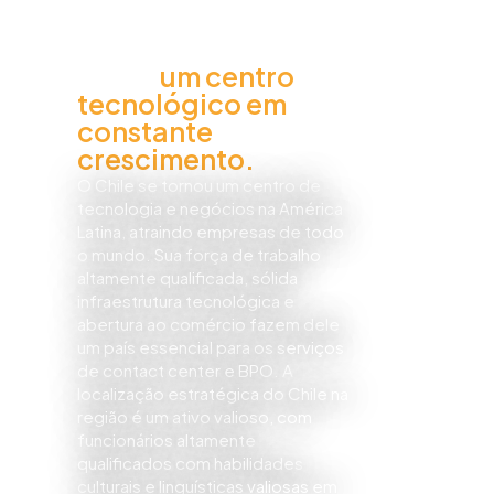
Chile,
um centro
tecnológico em
constante
crescimento.
O Chile se tornou um centro de
tecnologia e negócios na América
Latina, atraindo empresas de todo
o mundo. Sua força de trabalho
altamente qualificada, sólida
infraestrutura tecnológica e
abertura ao comércio fazem dele
um país essencial para os serviços
de contact center e BPO. A
localização estratégica do Chile na
região é um ativo valioso, com
funcionários altamente
qualificados com habilidades
culturais e linguísticas valiosas em