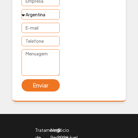
País
E-
mail
Telefone
Mensagem
Enviar
Tratamento
Negócio
©
de
Responsável
2026