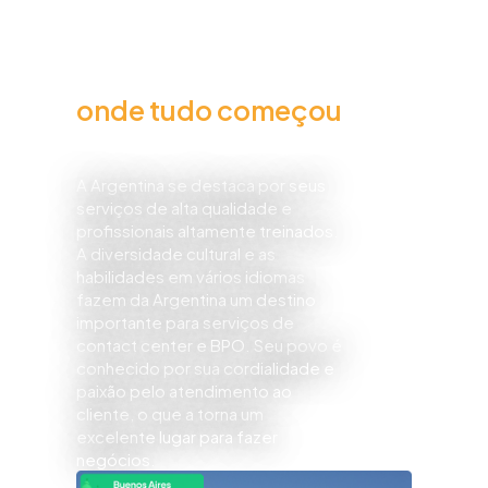
Argentina
onde tudo começou​
Em 2003, nascia em Córdoba a empresa Apex.
A Argentina se destaca por seus
serviços de alta qualidade e
profissionais altamente treinados.
A diversidade cultural e as
habilidades em vários idiomas
fazem da Argentina um destino
importante para serviços de
contact center e BPO. Seu povo é
conhecido por sua cordialidade e
paixão pelo atendimento ao
cliente, o que a torna um
excelente lugar para fazer
negócios.