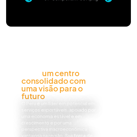
Perú,
um centro
consolidado com
uma visão para o
futuro
O Peru é um líder em potencial em
serviços exportáveis, apoiado por
uma economia estável e em
crescimento e por uma
perspectiva macroeconômica
vantajosa na região. Sua força de