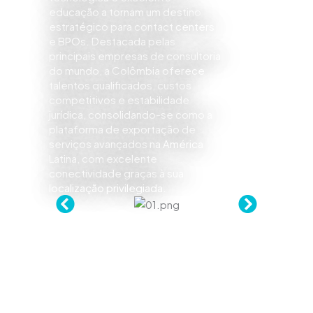
educação a tornam um destino
estratégico para contact centers
e BPOs. Destacada pelas
principais empresas de consultoria
do mundo, a Colômbia oferece
talentos qualificados, custos
competitivos e estabilidade
jurídica, consolidando-se como a
plataforma de exportação de
serviços avançados na América
Latina, com excelente
conectividade graças à sua
localização privilegiada.