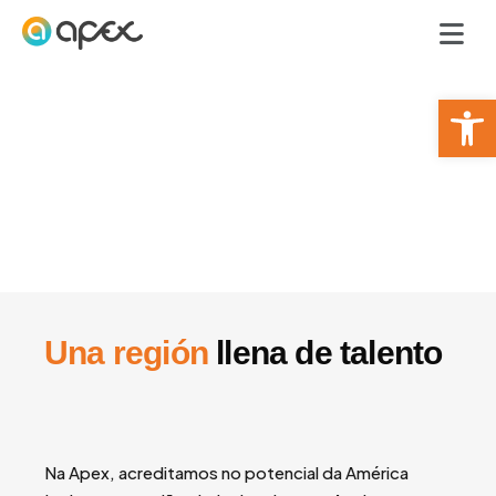
Ir
para
o
conteúdo
Ab
Una región
llena de talento
Na Apex, acreditamos no potencial da América