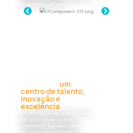
diferentes mercados.
Colombia,
um
centro de talento,
inovação e
excelência
A Colômbia se destaca como um
epicentro de inovação e
criatividade. Sua capacidade
tecnológica e excelente